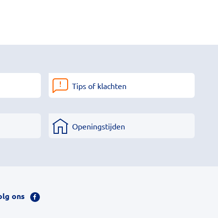
Tips of klachten
Openingstijden
olg ons
Bezoek
onze
facebook