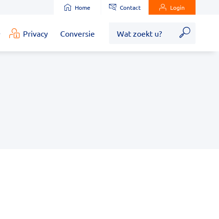
Home
Contact
Login
Zoek
Privacy
Conversie
edische
nformatie
ubmenu