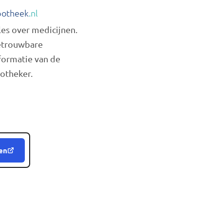
otheek
.nl
les over medicijnen.
trouwbare
formatie van de
otheker.
en