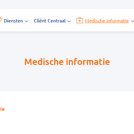
Diensten
Cliënt Centraal
Medische informatie
Diensten
Cliënt
M
submenu
Centraal
i
submenu
s
Medische informatie
ie