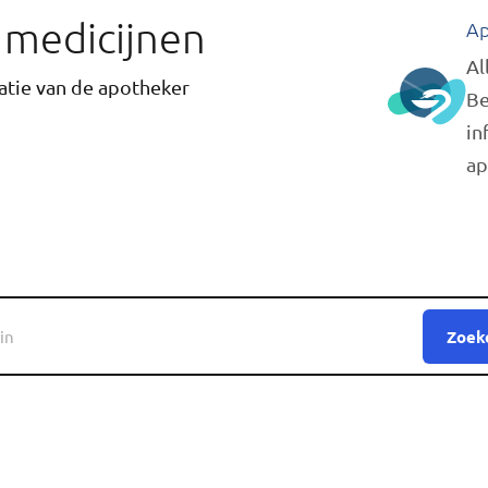
r medicijnen
Ap
Al
tie van de apotheker
Be
in
ap
Zoek