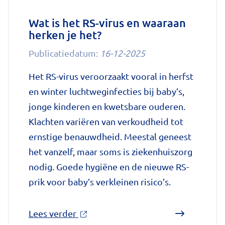
slaapstoornissen'
op
Wat is het RS-virus en waaraan
herken je het?
Nationale
zorggids
Publicatiedatum:
16-12-2025
Het RS-virus veroorzaakt vooral in herfst
en winter luchtweginfecties bij baby’s,
jonge kinderen en kwetsbare ouderen.
Klachten variëren van verkoudheid tot
ernstige benauwdheid. Meestal geneest
het vanzelf, maar soms is ziekenhuiszorg
nodig. Goede hygiëne en de nieuwe RS-
prik voor baby’s verkleinen risico’s.
over
Lees verder