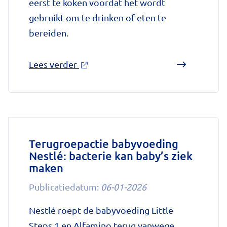
eerst te koken voordat het wordt
gebruikt om te drinken of eten te
bereiden.
over
Lees verder
'Kookadvies
drinkwater
in
provincie
Utrecht
Terugroepactie babyvoeding
Nestlé: bacterie kan baby’s ziek
vanwege
maken
besmetting'
op
Publicatiedatum:
06-01-2026
Nationale
Nestlé roept de babyvoeding Little
zorggids
Steps 1 en Alfamino terug vanwege