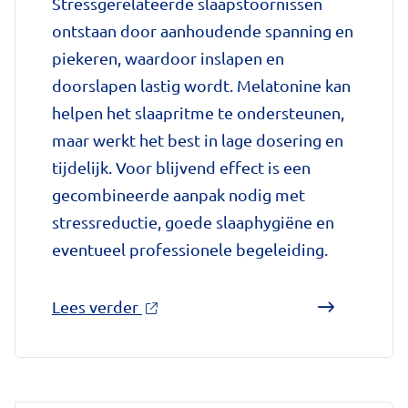
Stressgerelateerde slaapstoornissen
zorggids
ontstaan door aanhoudende spanning en
piekeren, waardoor inslapen en
doorslapen lastig wordt. Melatonine kan
helpen het slaapritme te ondersteunen,
maar werkt het best in lage dosering en
tijdelijk. Voor blijvend effect is een
gecombineerde aanpak nodig met
stressreductie, goede slaaphygiëne en
eventueel professionele begeleiding.
over
Lees verder
'Melatonine
bij
stressgerelateerde