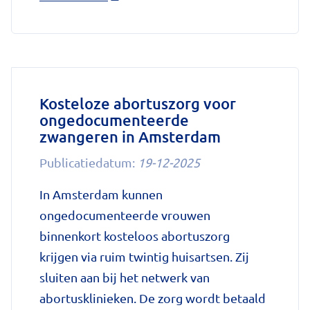
'Bloedverdunner
Eliquis
toch
weer
beschikbaar
Kosteloze abortuszorg voor
ongedocumenteerde
dankzij
zwangeren in Amsterdam
tijdelijke
afspraken'
Publicatiedatum:
19-12-2025
op
In Amsterdam kunnen
Nationale
ongedocumenteerde vrouwen
zorggids
binnenkort kosteloos abortuszorg
krijgen via ruim twintig huisartsen. Zij
sluiten aan bij het netwerk van
abortusklinieken. De zorg wordt betaald