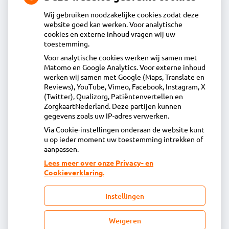
Wij gebruiken noodzakelijke cookies zodat deze
website goed kan werken. Voor analytische
Contact
cookies en externe inhoud vragen wij uw
toestemming.
Voor analytische cookies werken wij samen met
Apotheek Wormer
Matomo en Google Analytics. Voor externe inhoud
werken wij samen met Google (Maps, Translate en
Zandweg 4, 1531 AN Wormer
Reviews), YouTube, Vimeo, Facebook, Instagram, X
075 - 642 17 00
(Twitter), Qualizorg, Patiëntenvertellen en
vragen@apotheekwormer.nl
ZorgkaartNederland. Deze partijen kunnen
gegevens zoals uw IP-adres verwerken.
Inschrijven
Via Cookie-instellingen onderaan de website kunt
u op ieder moment uw toestemming intrekken of
aanpassen.
Centrale administratie
Lees meer over onze Privacy- en
Cookieverklaring.
Heeft u vragen of opmerkingen over uw
Instellingen
toegestuurde rekening van de apotheek?
declaratie@acdaphagroep.nl
Weigeren