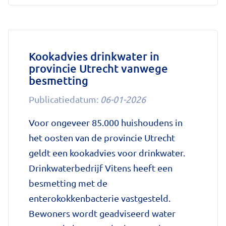
met
afslankmedicijnen
betekent
zonder
Kookadvies drinkwater in
provincie Utrecht vanwege
leefstijlaanpassingen
besmetting
weer
gewichtstoename'
Publicatiedatum:
06-01-2026
op
Voor ongeveer 85.000 huishoudens in
Nationale
het oosten van de provincie Utrecht
zorggids
geldt een kookadvies voor drinkwater.
Drinkwaterbedrijf Vitens heeft een
besmetting met de
enterokokkenbacterie vastgesteld.
Bewoners wordt geadviseerd water