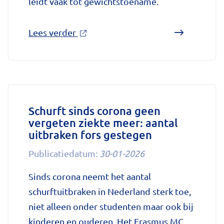
leidt vaak tot gewichtstoename.
over
Lees verder
'Sinds
huisartsen
afslankmedicijnen
mogen
voorschrijven,
Schurft sinds corona geen
vergeten ziekte meer: aantal
neemt
uitbraken fors gestegen
gebruik
toe'
Publicatiedatum:
30-01-2026
op
Sinds corona neemt het aantal
Nationale
schurftuitbraken in Nederland sterk toe,
zorggids
niet alleen onder studenten maar ook bij
kinderen en ouderen. Het Erasmus MC