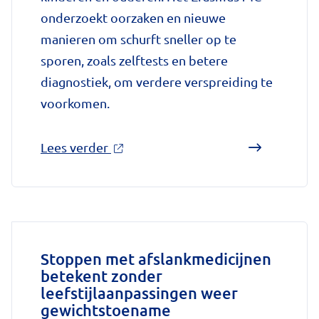
onderzoekt oorzaken en nieuwe
manieren om schurft sneller op te
sporen, zoals zelftests en betere
diagnostiek, om verdere verspreiding te
voorkomen.
over
Lees verder
'Schurft
sinds
corona
geen
vergeten
Stoppen met afslankmedicijnen
betekent zonder
ziekte
leefstijlaanpassingen weer
meer:
gewichtstoename
aantal