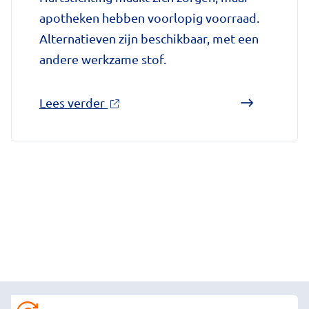
apotheken hebben voorlopig voorraad.
Alternatieven zijn beschikbaar, met een
andere werkzame stof.
over
Lees verder
'Farmaceutische
groothandel
stopt
levering
meestgebruikte
bloedverdunner'
op
Gezondheidsnet