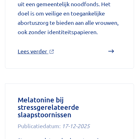
uit een gemeentelijk noodfonds. Het
doel is om veilige en toegankelijke
abortuszorg te bieden aan alle vrouwen,
ook zonder identiteitspapieren.
over
Lees verder
'Kosteloze
abortuszorg
voor
ongedocumenteerde
zwangeren
Melatonine bij
stressgerelateerde
in
slaapstoornissen
Amsterdam'
op
Publicatiedatum:
17-12-2025
Nationale