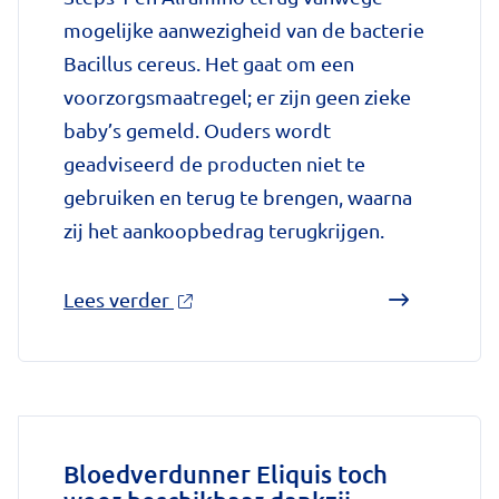
mogelijke aanwezigheid van de bacterie
Bacillus cereus. Het gaat om een
voorzorgsmaatregel; er zijn geen zieke
baby’s gemeld. Ouders wordt
geadviseerd de producten niet te
gebruiken en terug te brengen, waarna
zij het aankoopbedrag terugkrijgen.
over
Lees verder
'Terugroepactie
babyvoeding
Nestlé:
bacterie
kan
Bloedverdunner Eliquis toch
baby’s