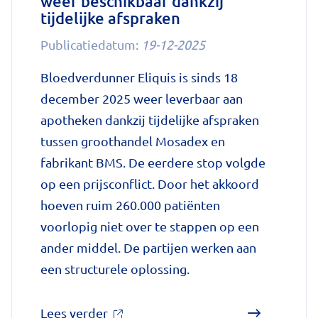
weer beschikbaar dankzij
tijdelijke afspraken
ziek
maken'
Publicatiedatum:
19-12-2025
op
Bloedverdunner Eliquis is sinds 18
Nationale
december 2025 weer leverbaar aan
zorggids
apotheken dankzij tijdelijke afspraken
tussen groothandel Mosadex en
fabrikant BMS. De eerdere stop volgde
op een prijsconflict. Door het akkoord
hoeven ruim 260.000 patiënten
voorlopig niet over te stappen op een
ander middel. De partijen werken aan
een structurele oplossing.
over
Lees verder