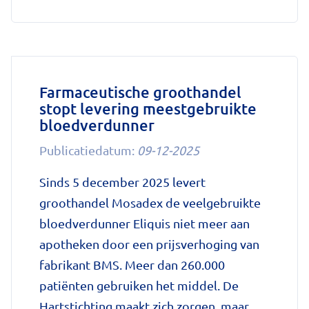
'Wat
is
het
RS-
virus
Farmaceutische groothandel
stopt levering meestgebruikte
en
bloedverdunner
waaraan
herken
Publicatiedatum:
09-12-2025
je
Sinds 5 december 2025 levert
het?'
groothandel Mosadex de veelgebruikte
op
bloedverdunner Eliquis niet meer aan
Nationale
apotheken door een prijsverhoging van
zorggids
fabrikant BMS. Meer dan 260.000
patiënten gebruiken het middel. De
Hartstichting maakt zich zorgen, maar