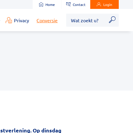
Home
Contact
Login
Zoek
Privacy
Conversie
edische
nformatie
ubmenu
nstverlening. Op dinsdag