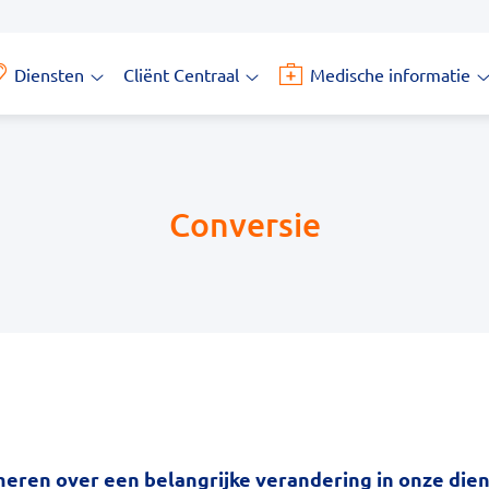
Diensten
Cliënt Centraal
Medische informatie
Diensten
Cliënt
M
submenu
Centraal
i
submenu
s
Conversie
rmeren over een belangrijke verandering in onze die