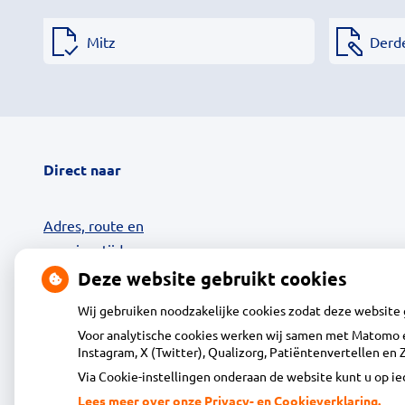
Mitz
Derd
Direct naar
Adres, route en
openingstijden
Contact
Deze website gebruikt cookies
Uw zorg online
Wij gebruiken noodzakelijke cookies zodat deze website
24-uurs Afhaalkluis
Voor analytische cookies werken wij samen met Matomo e
Diensten
Instagram, X (Twitter), Qualizorg, Patiëntenvertellen e
Klantenservice
Via Cookie-instellingen onderaan de website kunt u op 
Vacatures
Lees meer over onze Privacy- en Cookieverklaring.