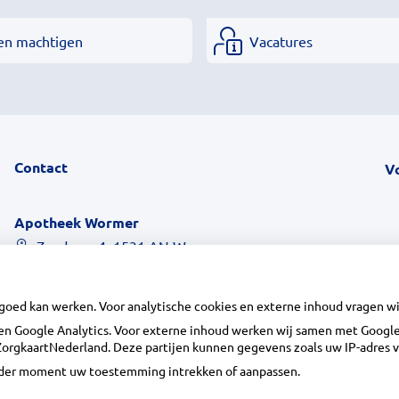
en machtigen
Vacatures
Contact
V
Apotheek Wormer
Zandweg 4, 1531 AN Wormer
075 - 642 17 00
vragen@apotheekwormer.nl
 goed kan werken. Voor analytische cookies en externe inhoud vragen 
Inschrijven
n Google Analytics. Voor externe inhoud werken wij samen met Google 
n ZorgkaartNederland. Deze partijen kunnen gegevens zoals uw IP-adres 
ieder moment uw toestemming intrekken of aanpassen.
Centrale administratie