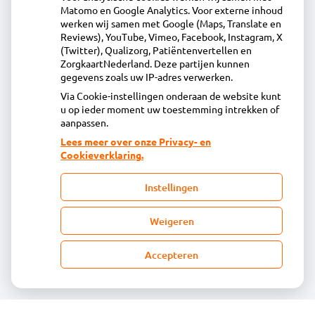
Apotheek Wormer
Matomo en Google Analytics. Voor externe inhoud
werken wij samen met Google (Maps, Translate en
Zandweg 4, 1531 AN Wormer
Reviews), YouTube, Vimeo, Facebook, Instagram, X
075 - 642 17 00
(Twitter), Qualizorg, Patiëntenvertellen en
vragen@apotheekwormer.nl
ZorgkaartNederland. Deze partijen kunnen
gegevens zoals uw IP-adres verwerken.
Inschrijven
Via Cookie-instellingen onderaan de website kunt
u op ieder moment uw toestemming intrekken of
aanpassen.
Centrale administratie
Lees meer over onze Privacy- en
Cookieverklaring.
Heeft u vragen of opmerkingen over uw
Instellingen
toegestuurde rekening van de apotheek?
declaratie@acdaphagroep.nl
Weigeren
Accepteren
Volg ons
Bezoek
onze
facebook
pagina