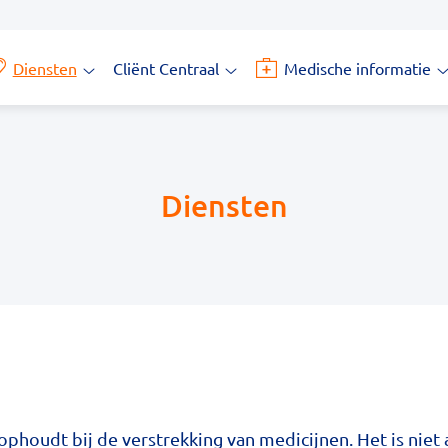
Diensten
Cliënt Centraal
Medische informatie
Diensten
Cliënt
M
submenu
Centraal
i
submenu
s
Diensten
ophoudt bij de verstrekking van medicijnen. Het is niet 