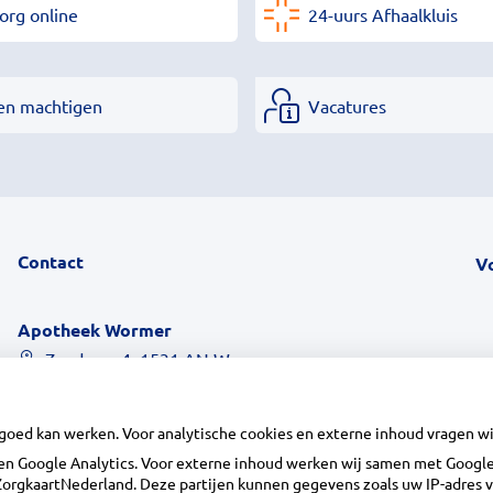
org online
24-uurs Afhaalkluis
en machtigen
Vacatures
Contact
V
Apotheek Wormer
Zandweg 4, 1531 AN Wormer
075 - 642 17 00
vragen@apotheekwormer.nl
 goed kan werken. Voor analytische cookies en externe inhoud vragen 
Inschrijven
n Google Analytics. Voor externe inhoud werken wij samen met Google 
n ZorgkaartNederland. Deze partijen kunnen gegevens zoals uw IP-adres 