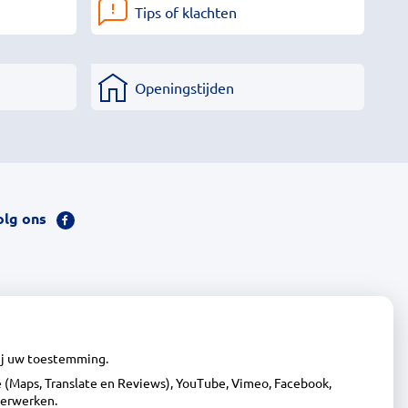
Tips of klachten
Openingstijden
olg ons
Bezoek
onze
facebook
pagina
wij uw toestemming.
(Maps, Translate en Reviews), YouTube, Vimeo, Facebook,
verwerken.