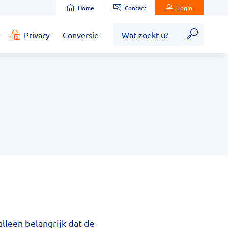
Home
Contact
Login
Zoek
Privacy
Conversie
edische
nformatie
ubmenu
alleen belangrijk dat de