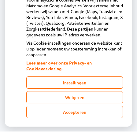
Apotheek Wormer
Matomo en Google Analytics. Voor externe inhoud
werken wij samen met Google (Maps, Translate en
Zandweg 4, 1531 AN Wormer
Reviews), YouTube, Vimeo, Facebook, Instagram, X
075 - 642 17 00
(Twitter), Qualizorg, Patiëntenvertellen en
vragen@apotheekwormer.nl
ZorgkaartNederland. Deze partijen kunnen
gegevens zoals uw IP-adres verwerken.
Inschrijven
Via Cookie-instellingen onderaan de website kunt
u op ieder moment uw toestemming intrekken of
aanpassen.
Centrale administratie
Lees meer over onze Privacy- en
Cookieverklaring.
Heeft u vragen of opmerkingen over uw
Instellingen
toegestuurde rekening van de apotheek?
declaratie@acdaphagroep.nl
Weigeren
Accepteren
Volg ons
Bezoek
onze
facebook