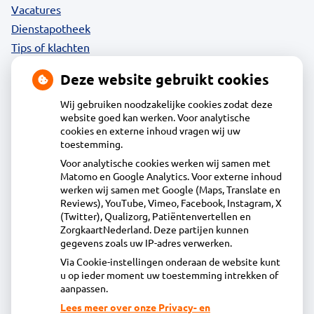
Vacatures
Dienstapotheek
Tips of klachten
Privacy
Deze website gebruikt cookies
Wij gebruiken noodzakelijke cookies zodat deze
website goed kan werken. Voor analytische
Contact
cookies en externe inhoud vragen wij uw
toestemming.
Voor analytische cookies werken wij samen met
Apotheek Wormer
Matomo en Google Analytics. Voor externe inhoud
werken wij samen met Google (Maps, Translate en
Zandweg 4, 1531 AN Wormer
Reviews), YouTube, Vimeo, Facebook, Instagram, X
075 - 642 17 00
(Twitter), Qualizorg, Patiëntenvertellen en
vragen@apotheekwormer.nl
ZorgkaartNederland. Deze partijen kunnen
gegevens zoals uw IP-adres verwerken.
Inschrijven
Via Cookie-instellingen onderaan de website kunt
u op ieder moment uw toestemming intrekken of
aanpassen.
Centrale administratie
Lees meer over onze Privacy- en