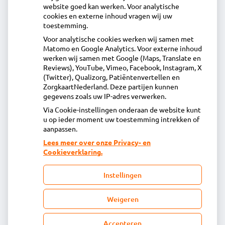
website goed kan werken. Voor analytische
Contact
cookies en externe inhoud vragen wij uw
toestemming.
Voor analytische cookies werken wij samen met
Apotheek Wormer
Matomo en Google Analytics. Voor externe inhoud
werken wij samen met Google (Maps, Translate en
Zandweg 4, 1531 AN Wormer
Reviews), YouTube, Vimeo, Facebook, Instagram, X
075 - 642 17 00
(Twitter), Qualizorg, Patiëntenvertellen en
vragen@apotheekwormer.nl
ZorgkaartNederland. Deze partijen kunnen
gegevens zoals uw IP-adres verwerken.
Inschrijven
Via Cookie-instellingen onderaan de website kunt
u op ieder moment uw toestemming intrekken of
aanpassen.
Centrale administratie
Lees meer over onze Privacy- en
Cookieverklaring.
Heeft u vragen of opmerkingen over uw
Instellingen
toegestuurde rekening van de apotheek?
declaratie@acdaphagroep.nl
Weigeren
Accepteren