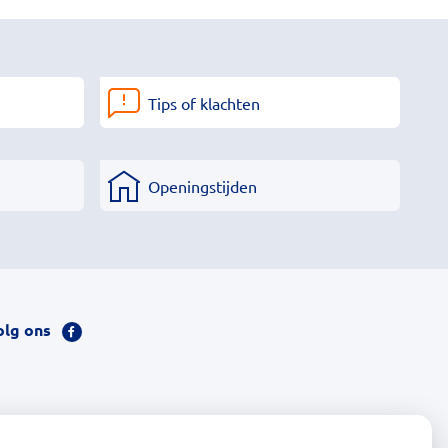
Tips of klachten
Openingstijden
olg ons
Bezoek
onze
facebook
pagina