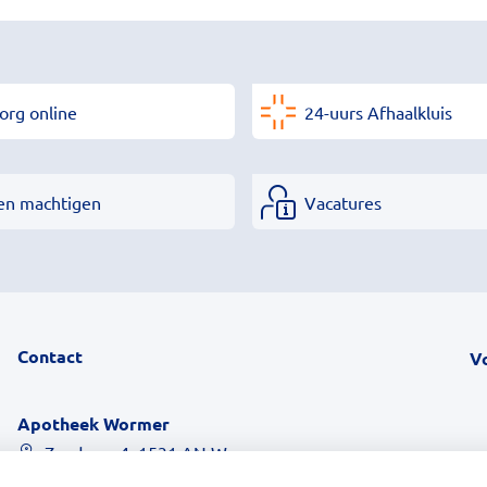
org online
24-uurs Afhaalkluis
en machtigen
Vacatures
Contact
V
Apotheek Wormer
Zandweg 4, 1531 AN Wormer
075 - 642 17 00