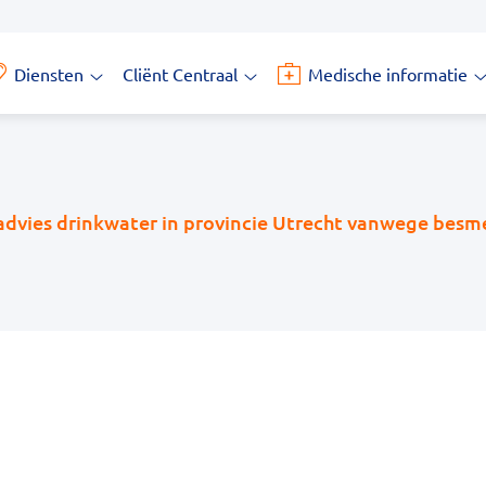
Diensten
Cliënt Centraal
Medische informatie
Diensten
Cliënt
M
submenu
Centraal
i
submenu
s
dvies drinkwater in provincie Utrecht vanwege besm