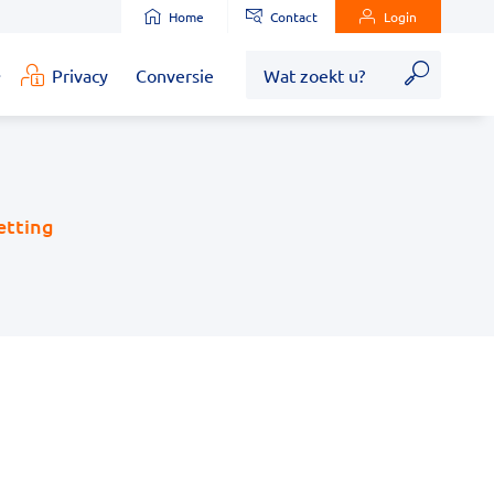
Home
Contact
Login
Zoek
Privacy
Conversie
edische
nformatie
ubmenu
etting